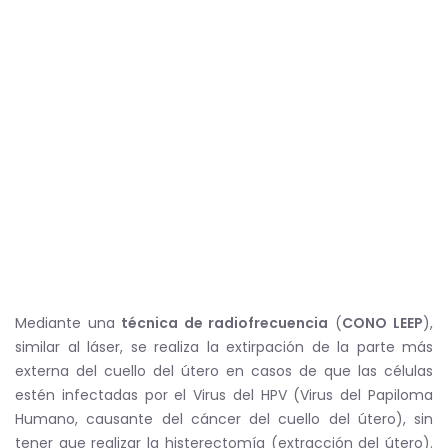
completaría el esquema total de vacunación y
se podría establecer que la persona, que así lo
hizo está protegida.
Quienes son candidatos a utilizar
la vacuna
Forma de vacunación
Tratamiento quirúrgico en caso
de tener las lesiones virales
Mediante una
técnica de radiofrecuencia
(
CONO LEEP
),
similar al láser, se realiza la extirpación de la parte más
externa del cuello del útero en casos de que las células
estén infectadas por el Virus del HPV (Virus del Papiloma
Humano, causante del cáncer del cuello del útero), sin
tener que realizar la histerectomía (extracción del útero).