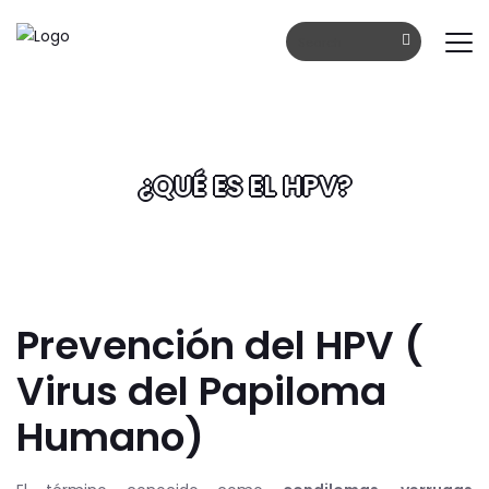
Horarios de atención: Lunes - Viernes: 9am a 1pm | 3pm a 7
Dr Jaime Acosta
drjacosta1@g
+(593) 98 442 3441
Escríbanos cual
Contáctenos.
Busque una segu
¿QUÉ ES EL HPV?
INICIO
NOSOTROS
GINECOLOGÍA
OBSTETRICIA
Prevención del HPV (
Virus del Papiloma
Humano)