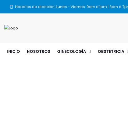
Horarios de atención: Lunes - Viernes: 9am a 1pm | 3pm a 7
INICIO
NOSOTROS
GINECOLOGÍA
OBSTETRICIA