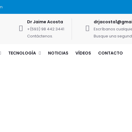
pm
Dr Jaime Acosta
drjacosta1@gmai
+(593) 98 442 3441
Escríbanos cualqui
Contáctenos.
Busque una segunda
TECNOLOGÍA
NOTICIAS
VÍDEOS
CONTACTO