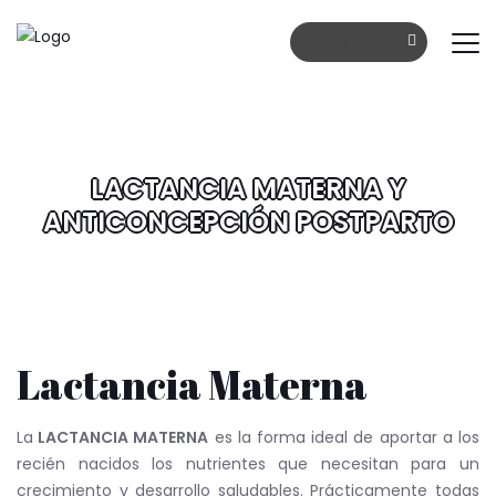
Horarios de atención: Lunes - Viernes: 9am a 1pm | 3pm a 7
Dr Jaime Acosta
drjacosta1@g
+(593) 98 442 3441
Escríbanos cual
Contáctenos.
Busque una segu
LACTANCIA MATERNA Y
INICIO
NOSOTROS
GINECOLOGÍA
OBSTETRICIA
ANTICONCEPCIÓN POSTPARTO
Lactancia Materna
La
LACTANCIA MATERNA
es la forma ideal de aportar a los
recién nacidos los nutrientes que necesitan para un
crecimiento y desarrollo saludables. Prácticamente todas